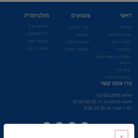
ראשי
צעצועים
מולטימדיה
פלייסטיישן 5
אודותינו
לגו - LEGO
פלייסטיישן 4
שירות לקוחות
מותגים
נינטנדו סוויץ
תנאי רכישה
מוצרי תינוקות
מוצרי גיימינג
מאמרים
משחקי קופסה
הצהרת נגישות לאתר
ולעסק
שושי זוהר
מדיניות פרטיות
צרו עמנו קשר
טלפון 03-5012898
שעות פעילות א’-ה’ 10:00-20:30
יום ו' וערבי חג 9:00-15:30
×