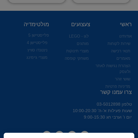
ראשי
צעצועים
מולטימדיה
פלייסטיישן 5
אודותינו
לגו - LEGO
פלייסטיישן 4
שירות לקוחות
מותגים
נינטנדו סוויץ
תנאי רכישה
מוצרי תינוקות
מוצרי גיימינג
מאמרים
משחקי קופסה
הצהרת נגישות לאתר
ולעסק
שושי זוהר
מדיניות פרטיות
צרו עמנו קשר
טלפון 03-5012898
שעות פעילות א’-ה’ 10:00-20:30
יום ו' וערבי חג 9:00-15:30