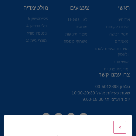
ראשי
צעצועים
מולטימדיה
פלייסטיישן 5
אודותינו
לגו - LEGO
פלייסטיישן 4
שירות לקוחות
מותגים
נינטנדו סוויץ
תנאי רכישה
מוצרי תינוקות
מוצרי גיימינג
מאמרים
משחקי קופסה
הצהרת נגישות לאתר
ולעסק
שושי זוהר
מדיניות פרטיות
צרו עמנו קשר
טלפון 03-5012898
שעות פעילות א’-ה’ 10:00-20:30
יום ו' וערבי חג 9:00-15:30
×