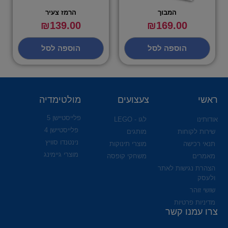
המבוך
הרמז צעיר
₪
139.00
₪
169.00
הוספה לסל
הוספה לסל
ראשי
צעצועים
מולטימדיה
פלייסטיישן 5
אודותינו
לגו - LEGO
פלייסטיישן 4
שירות לקוחות
מותגים
נינטנדו סוויץ
תנאי רכישה
מוצרי תינוקות
מוצרי גיימינג
מאמרים
משחקי קופסה
הצהרת נגישות לאתר
ולעסק
שושי זוהר
מדיניות פרטיות
צרו עמנו קשר