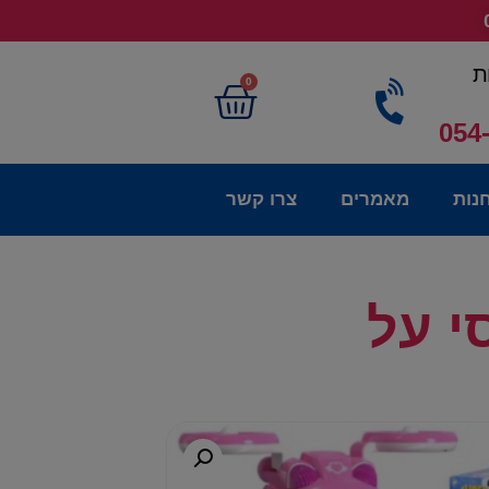
ת
0
054
נות
מאמרים
צרו קשר
י על