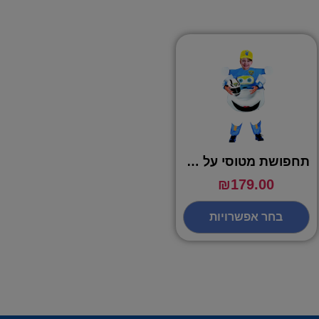
תחפושת מטוסי על כחול ג'רום – שושי זוהר
₪
179.00
בחר אפשרויות