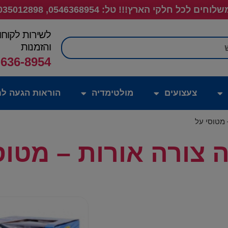
לוחים לכל חלקי הארץ!!! טל: 0546368954, 035012898
לשירות לקוחו
חיפוש
והזמנות
-636-8954
צעצועים
מולטימדיה
הוראות הגעה לח
 מטוסי על
ה צורה אורות – מטוס