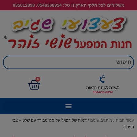
משלוחים לכל חלקי הארץ!!! טל: 0546368954, 035012898
חי
0
לשירות לקוחות והזמנות
054-636-8954
עמוד הבית
/
מותגים שונים
/ דמות של רפאל על סקייטבורד עם שלט – צבי
הנינגה