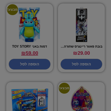
מבצע!
בובת פאוור ריינגרס שחורה – POWER RANGERS
דמות באני TOY STORY
₪
59.00
₪
29.00
הוספה לסל
הוספה לסל
מבצע!