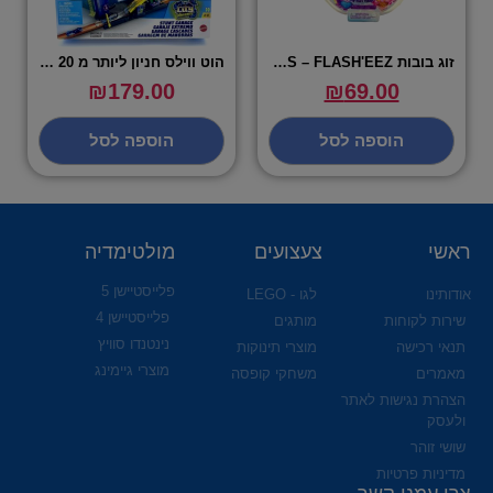
זוג בובות RAINBOCORNS – FLASH'EEZ
הוט ווילס חניון ליותר מ 20 רכבים עם מעלית – HOT WHEELS
₪
179.00
₪
69.00
הוספה לסל
הוספה לסל
ראשי
צעצועים
מולטימדיה
פלייסטיישן 5
אודותינו
לגו - LEGO
פלייסטיישן 4
שירות לקוחות
מותגים
נינטנדו סוויץ
תנאי רכישה
מוצרי תינוקות
מוצרי גיימינג
מאמרים
משחקי קופסה
הצהרת נגישות לאתר
ולעסק
שושי זוהר
מדיניות פרטיות