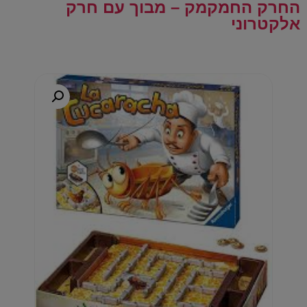
החרק החמקמק – מבוך עם חרק
אלקטרוני