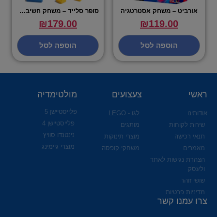
אורביט – משחק אסטרטגיה
סופר סלייד – משחק חשיבה אלקטרוני
₪
179.00
₪
119.00
הוספה לסל
הוספה לסל
ראשי
צעצועים
מולטימדיה
פלייסטיישן 5
אודותינו
לגו - LEGO
פלייסטיישן 4
שירות לקוחות
מותגים
נינטנדו סוויץ
תנאי רכישה
מוצרי תינוקות
מוצרי גיימינג
מאמרים
משחקי קופסה
הצהרת נגישות לאתר
ולעסק
שושי זוהר
מדיניות פרטיות
צרו עמנו קשר