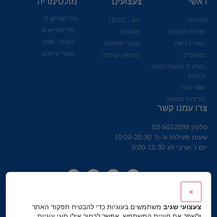
ראשי
צעצועים
מולטימדיה
פלייסטיישן 5
אודותינו
לגו - LEGO
פלייסטיישן 4
שירות לקוחות
מותגים
נינטנדו סוויץ
תנאי רכישה
מוצרי תינוקות
מוצרי גיימינג
מאמרים
משחקי קופסה
הצהרת נגישות לאתר
ולעסק
שושי זוהר
מדיניות פרטיות
צרו עמנו קשר
טלפון 03-5012898
שעות פעילות א’-ה’ 10:00-20:30
יום ו' וערבי חג 9:00-15:30
×
צעצועי שגיב
משתמשים בעוגיות כדי להבטיח תפקוד האתר
ולשפר את חוויית המשתמש. אפשר לבחור אילו סוגי עוגיות