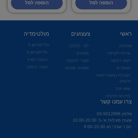
הוספה לסל
הוספה לסל
ראשי
צעצועים
מולטימדיה
פלייסטיישן 5
אודותינו
לגו - LEGO
פלייסטיישן 4
שירות לקוחות
מותגים
נינטנדו סוויץ
תנאי רכישה
מוצרי תינוקות
מוצרי גיימינג
מאמרים
משחקי קופסה
הצהרת נגישות לאתר
ולעסק
שושי זוהר
מדיניות פרטיות
צרו עמנו קשר
טלפון 03-5012898
שעות פעילות א’-ה’ 10:00-20:30
יום ו' וערבי חג 9:00-15:30