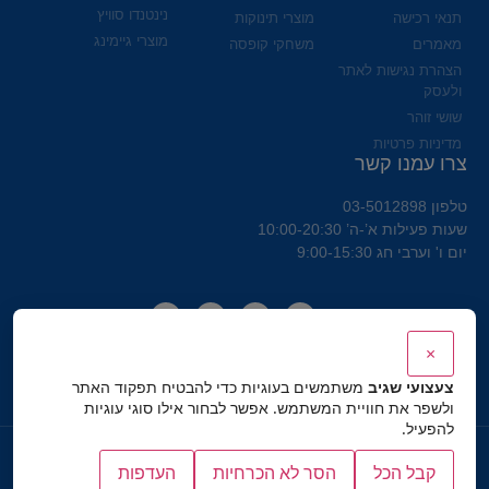
נינטנדו סוויץ
תנאי רכישה
מוצרי תינוקות
מוצרי גיימינג
מאמרים
משחקי קופסה
הצהרת נגישות לאתר
ולעסק
שושי זוהר
מדיניות פרטיות
צרו עמנו קשר
טלפון 03-5012898
שעות פעילות א’-ה’ 10:00-20:30
יום ו' וערבי חג 9:00-15:30
×
צעצועי שגיב
משתמשים בעוגיות כדי להבטיח תפקוד האתר
ולשפר את חוויית המשתמש. אפשר לבחור אילו סוגי עוגיות
להפעיל.
כל הזכויות שמורות לצעצועי שגיב
קבל הכל
הסר לא הכרחיות
העדפות