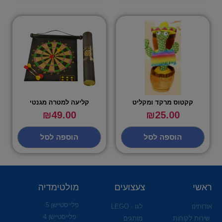
קקטוס מרקד ומקליט
קליעה למטרה מגנטי
₪
49.00
₪
25.00
הוספה לסל
הוספה לסל
ראשי
צעצועים
מולטימדיה
פלייסטיישן 5
אודותינו
לגו - LEGO
פלייסטיישן 4
שירות לקוחות
מותגים