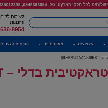
לוחים לכל חלקי הארץ!!! טל: 0546368954, 035012898
לשירות לקוחו
חיפוש
והזמנות
-636-8954
צעצועים
מולטימדיה
הוראות הגעה לח
SILVERLIT 
חיי