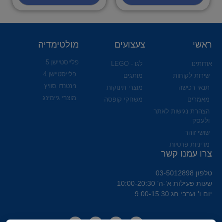
ראשי
צעצועים
מולטימדיה
פלייסטיישן 5
אודותינו
לגו - LEGO
פלייסטיישן 4
שירות לקוחות
מותגים
נינטנדו סוויץ
תנאי רכישה
מוצרי תינוקות
מוצרי גיימינג
מאמרים
משחקי קופסה
הצהרת נגישות לאתר
ולעסק
שושי זוהר
מדיניות פרטיות
צרו עמנו קשר
טלפון 03-5012898
שעות פעילות א’-ה’ 10:00-20:30
יום ו' וערבי חג 9:00-15:30