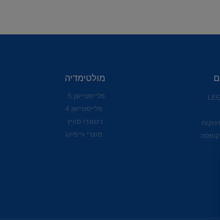
ם
מולטימדיה
פלייסטיישן 5
פלייסטיישן 4
נינטנדו סוויץ
ינוקות
מוצרי גיימינג
קופסה