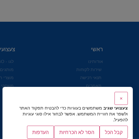
ראשי
צעצועי
אודותינו
לגו - LEGO
שירות לקוחות
מותגים
תנאי רכישה
מוצרי ת
מאמרים
משחקי 
הצהרת נגישות לאתר ולעסק
×
שושי זוהר
צעצועי שגיב
משתמשים בעוגיות כדי להבטיח תפקוד האתר
מדיניות פרטיות
ולשפר את חוויית המשתמש. אפשר לבחור אילו סוגי עוגיות
להפעיל.
קבל הכל
הסר לא הכרחיות
העדפות