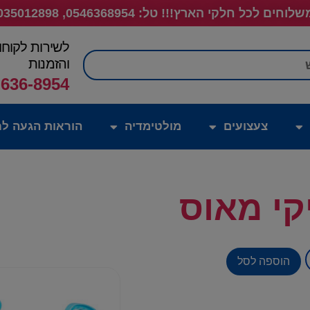
לוחים לכל חלקי הארץ!!! טל: 0546368954, 035012898
לשירות לקוחו
חיפוש
והזמנות
-636-8954
צעצועים
מולטימדיה
הוראות הגעה לח
קי מאוס
הוספה לסל