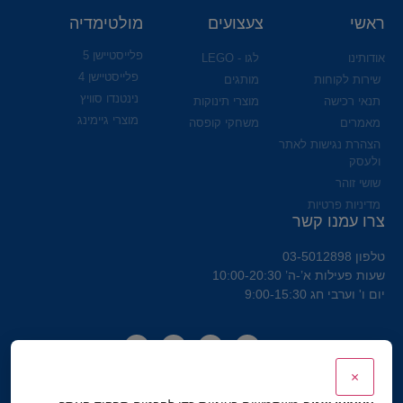
ראשי
צעצועים
מולטימדיה
פלייסטיישן 5
אודותינו
לגו - LEGO
פלייסטיישן 4
שירות לקוחות
מותגים
נינטנדו סוויץ
תנאי רכישה
מוצרי תינוקות
מוצרי גיימינג
מאמרים
משחקי קופסה
הצהרת נגישות לאתר
ולעסק
שושי זוהר
מדיניות פרטיות
צרו עמנו קשר
טלפון 03-5012898
שעות פעילות א’-ה’ 10:00-20:30
יום ו' וערבי חג 9:00-15:30
×