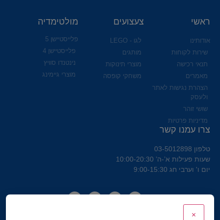
ראשי
צעצועים
מולטימדיה
פלייסטיישן 5
אודותינו
לגו - LEGO
פלייסטיישן 4
שירות לקוחות
מותגים
נינטנדו סוויץ
תנאי רכישה
מוצרי תינוקות
מוצרי גיימינג
מאמרים
משחקי קופסה
הצהרת נגישות לאתר
ולעסק
שושי זוהר
מדיניות פרטיות
צרו עמנו קשר
טלפון 03-5012898
שעות פעילות א’-ה’ 10:00-20:30
יום ו' וערבי חג 9:00-15:30
×