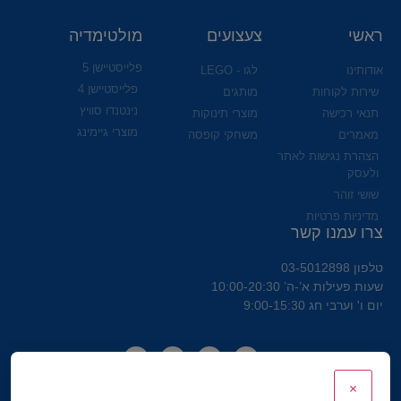
ראשי
צעצועים
מולטימדיה
פלייסטיישן 5
אודותינו
לגו - LEGO
פלייסטיישן 4
שירות לקוחות
מותגים
נינטנדו סוויץ
תנאי רכישה
מוצרי תינוקות
מוצרי גיימינג
מאמרים
משחקי קופסה
הצהרת נגישות לאתר
ולעסק
שושי זוהר
מדיניות פרטיות
צרו עמנו קשר
טלפון 03-5012898
שעות פעילות א’-ה’ 10:00-20:30
יום ו' וערבי חג 9:00-15:30
×