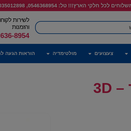
לוחים לכל חלקי הארץ!!! טל: 0546368954, 035012898
לשירות לקוחו
חיפוש
והזמנות
-636-8954
צעצועים
מולטימדיה
הוראות הגעה לח
3D