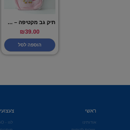
תיק גב מקטיפה – חד קרן
₪
39.00
הוספה לסל
ראשי
צעצועי
אודותינו
לגו - LEGO
שירות לקוחות
מותגים