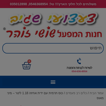
משלוחים לכל חלקי הארץ!!! טל: 0546368954, 035012898
חי
0
לשירות לקוחות והזמנות
054-636-8954
עמוד הבית
/
כלים רב פעמיים
/ כוס תרמית עם ידית אחיזה 1.18 ליטר – מיני
מאוס