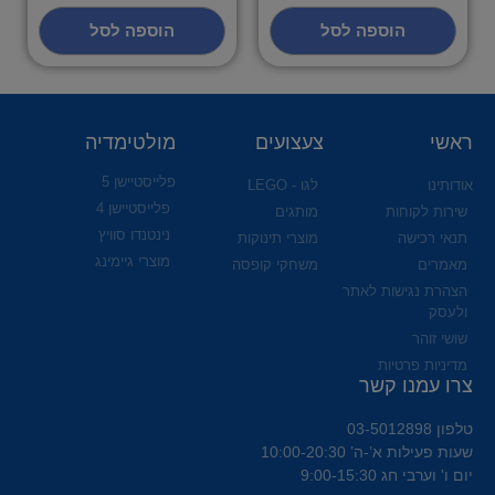
הוספה לסל
הוספה לסל
ראשי
צעצועים
מולטימדיה
פלייסטיישן 5
אודותינו
לגו - LEGO
פלייסטיישן 4
שירות לקוחות
מותגים
נינטנדו סוויץ
תנאי רכישה
מוצרי תינוקות
מוצרי גיימינג
מאמרים
משחקי קופסה
הצהרת נגישות לאתר
ולעסק
שושי זוהר
מדיניות פרטיות
צרו עמנו קשר
טלפון 03-5012898
שעות פעילות א’-ה’ 10:00-20:30
יום ו' וערבי חג 9:00-15:30