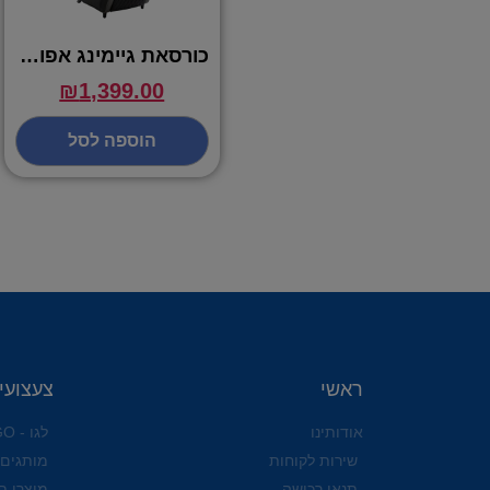
כורסאת גיימינג אפור – DRAGON PRO DLX SOFA
₪
1,399.00
הוספה לסל
ראשי
צעצועי
אודותינו
לגו - LEGO
שירות לקוחות
מותגים
תנאי רכישה
מוצרי ת