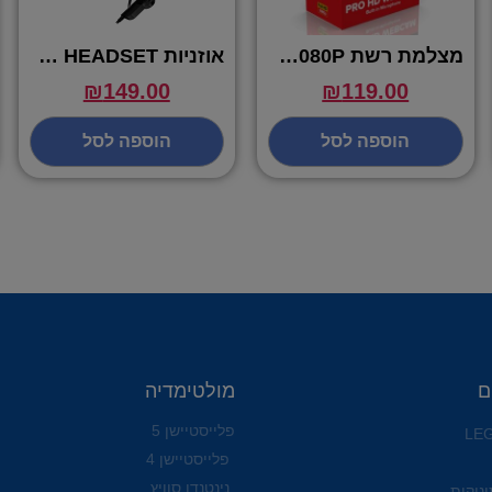
מצלמת רשת PRO WEBCAM FHD 1080P – מצלמה למחשב
אוזניות K1 STEREO GAMING HEADSET
₪
149.00
₪
119.00
הוספה לסל
הוספה לסל
ם
מולטימדיה
פלייסטיישן 5
פלייסטיישן 4
נינטנדו סוויץ
ינוקות