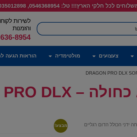
לוחים לכל חלקי הארץ!!! טל: 0546368954, 035012898
לשירות לקוחו
חיפוש
והזמנות
-636-8954
צעצועים
מולטימדיה
הוראות הגעה לח
כורסאת גיימינג כחול
נון פתיחה ידני הכולל הדום רגליים
מבצע!