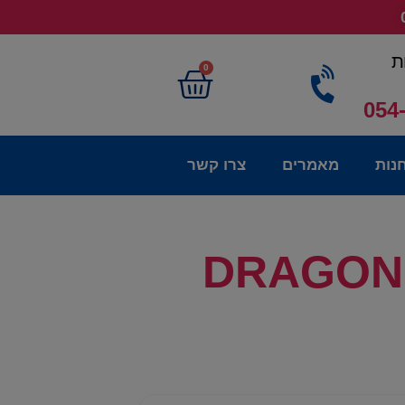
ת
0
054
נות
מאמרים
צרו קשר
ה – DRAGON PRO DLX