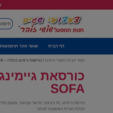
מש
דף הבית
שושי זוהר תחפושות
עמוד הבית
/
מוצרי גיימינג
/ כורסאת גיימינג כחולה – DRAGON PRO DLX SOFA
SOFA
כורסת גיימינג XL בעיצוב חדשני וצבעוני, מנג
ויכולת הטיית המשענת לאחור.