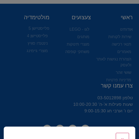
ראשי
צעצועים
מולטימדיה
פלייסטיישן 5
אודותינו
לגו - LEGO
פלייסטיישן 4
שירות לקוחות
מותגים
נינטנדו סוויץ
תנאי רכישה
מוצרי תינוקות
מוצרי גיימינג
מאמרים
משחקי קופסה
הצהרת נגישות לאתר
ולעסק
שושי זוהר
מדיניות פרטיות
צרו עמנו קשר
טלפון 03-5012898
שעות פעילות א’-ה’ 10:00-20:30
יום ו' וערבי חג 9:00-15:30