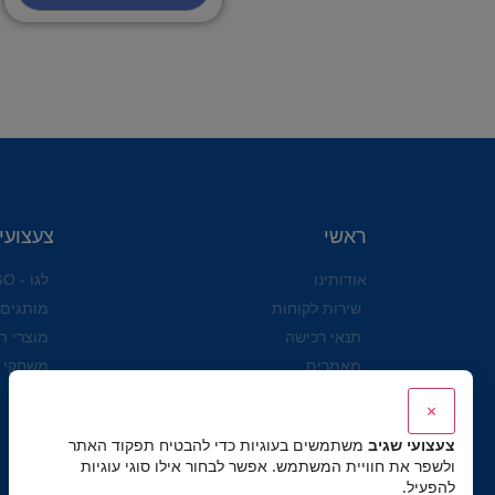
ראשי
צעצועי
אודותינו
לגו - LEGO
שירות לקוחות
מותגים
תנאי רכישה
מוצרי ת
מאמרים
משחקי 
הצהרת נגישות לאתר ולעסק
×
שושי זוהר
צעצועי שגיב
משתמשים בעוגיות כדי להבטיח תפקוד האתר
מדיניות פרטיות
ולשפר את חוויית המשתמש. אפשר לבחור אילו סוגי עוגיות
להפעיל.