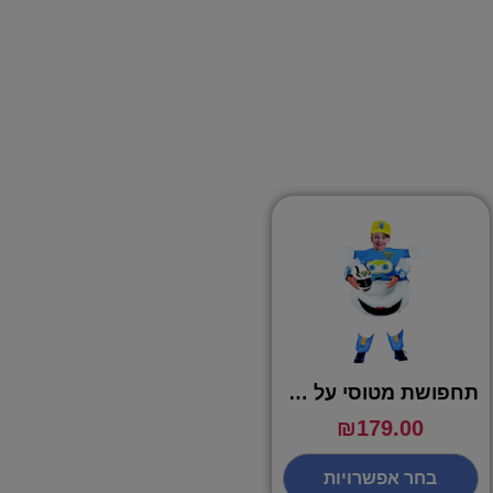
תחפושת מטוסי על כחול ג'רום – שושי זוהר
₪
179.00
בחר אפשרויות