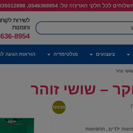
לוחים לכל חלקי הארץ!!! טל: 0546368954, 035012898
לשירות לקוחו
חיפוש
והזמנות
-636-8954
צעצועים
מולטימדיה
הוראות הגעה לח
שושי זוהר
קר – שושי זוהר
!
מבצע!
ושות ילדים , תחפושות