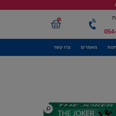
ת
0
054
נות
מאמרים
צרו קשר