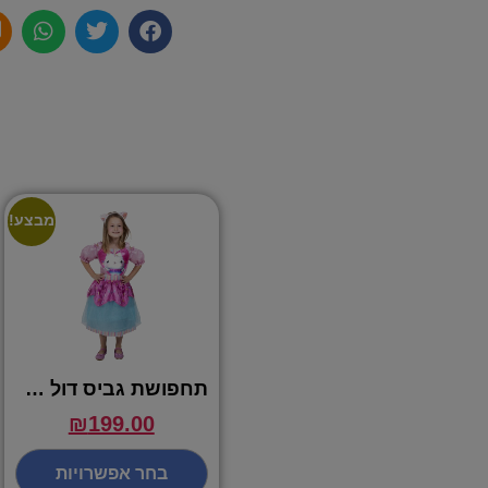
מבצע!
תחפושת גביס דול האוס שמלה – שושי זוהר
₪
199.00
בחר אפשרויות