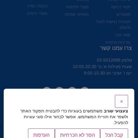
נינטנדו סוויץ
תנאי רכישה
מוצרי תינוקות
מוצרי גיימינג
מאמרים
משחקי קופסה
הצהרת נגישות לאתר
ולעסק
שושי זוהר
מדיניות פרטיות
צרו עמנו קשר
טלפון 03-5012898
שעות פעילות א’-ה’ 10:00-20:30
יום ו' וערבי חג 9:00-15:30
×
צעצועי שגיב
משתמשים בעוגיות כדי להבטיח תפקוד האתר
ולשפר את חוויית המשתמש. אפשר לבחור אילו סוגי עוגיות
להפעיל.
כל הזכויות שמורות לצעצועי שגיב
קבל הכל
הסר לא הכרחיות
העדפות