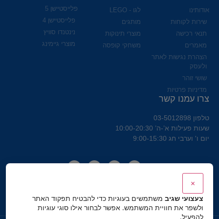
פלייסטיישן 5
אודותינו
לגו - LEGO
פלייסטיישן 4
שירות לקוחות
מותגים
נינטנדו סוויץ
תנאי רכישה
מוצרי תינוקות
מוצרי גיימינג
מאמרים
משחקי קופסה
הצהרת נגישות לאתר
ולעסק
שושי זוהר
מדיניות פרטיות
צרו עמנו קשר
טלפון 03-5012898
שעות פעילות א’-ה’ 10:00-20:30
יום ו' וערבי חג 9:00-15:30
×
צעצועי שגיב
משתמשים בעוגיות כדי להבטיח תפקוד האתר
ולשפר את חוויית המשתמש. אפשר לבחור אילו סוגי עוגיות
להפעיל.