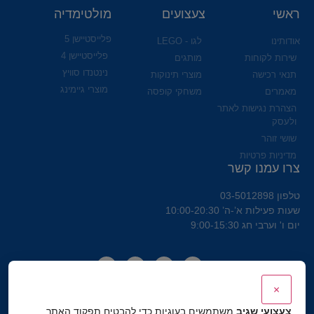
ראשי
צעצועים
מולטימדיה
פלייסטיישן 5
אודותינו
לגו - LEGO
פלייסטיישן 4
שירות לקוחות
מותגים
נינטנדו סוויץ
תנאי רכישה
מוצרי תינוקות
מוצרי גיימינג
מאמרים
משחקי קופסה
הצהרת נגישות לאתר
ולעסק
שושי זוהר
מדיניות פרטיות
צרו עמנו קשר
טלפון 03-5012898
שעות פעילות א’-ה’ 10:00-20:30
יום ו' וערבי חג 9:00-15:30
×
צעצועי שגיב
משתמשים בעוגיות כדי להבטיח תפקוד האתר