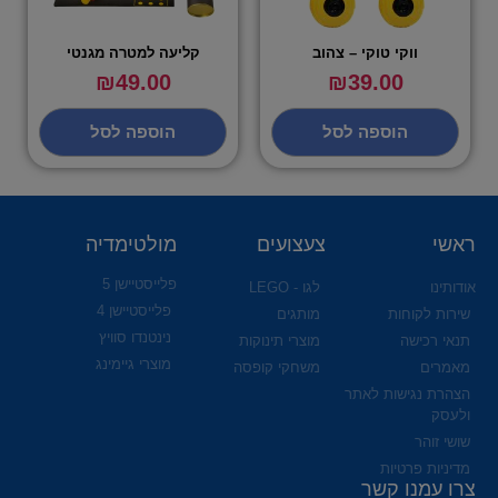
ווקי טוקי – צהוב
קליעה למטרה מגנטי
₪
49.00
₪
39.00
הוספה לסל
הוספה לסל
ראשי
צעצועים
מולטימדיה
פלייסטיישן 5
אודותינו
לגו - LEGO
פלייסטיישן 4
שירות לקוחות
מותגים
נינטנדו סוויץ
תנאי רכישה
מוצרי תינוקות
מוצרי גיימינג
מאמרים
משחקי קופסה
הצהרת נגישות לאתר
ולעסק
שושי זוהר
מדיניות פרטיות
צרו עמנו קשר