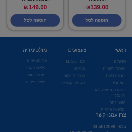
₪
149.00
₪
139.00
הוספה לסל
הוספה לסל
ראשי
צעצועים
מולטימדיה
פלייסטיישן 5
אודותינו
לגו - LEGO
פלייסטיישן 4
שירות לקוחות
מותגים
נינטנדו סוויץ
תנאי רכישה
מוצרי תינוקות
מוצרי גיימינג
מאמרים
משחקי קופסה
הצהרת נגישות לאתר
ולעסק
שושי זוהר
מדיניות פרטיות
צרו עמנו קשר
טלפון 03-5012898