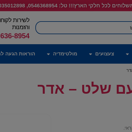
לוחים לכל חלקי הארץ!!! טל: 0546368954, 035012898
לשירות לקוחו
חיפוש
והזמנות
-636-8954
צעצועים
מולטימדיה
הוראות הגעה לח
דר
עם שלט – אדר
אי.