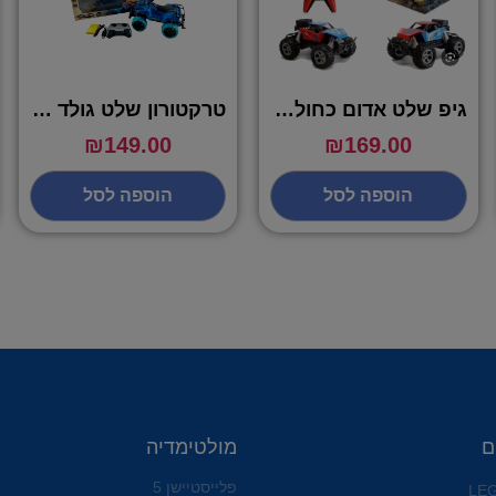
גיפ שלט אדום כחול 1:12 רכב שטח מלך הכבישים – IPOP
טרקטורון שלט גולד 1:14 – IPOP
₪
149.00
₪
169.00
הוספה לסל
הוספה לסל
ם
מולטימדיה
פלייסטיישן 5