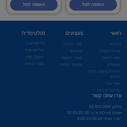
הוספה לסל
הוספה לסל
ראשי
צעצועים
מולטימדיה
פלייסטיישן 5
אודותינו
לגו - LEGO
פלייסטיישן 4
שירות לקוחות
מותגים
נינטנדו סוויץ
תנאי רכישה
מוצרי תינוקות
מוצרי גיימינג
מאמרים
משחקי קופסה
הצהרת נגישות לאתר
ולעסק
שושי זוהר
מדיניות פרטיות
צרו עמנו קשר
טלפון 03-5012898
שעות פעילות א’-ה’ 10:00-20:30
יום ו' וערבי חג 9:00-15:30