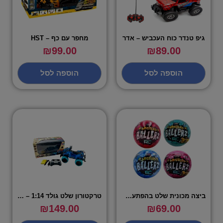
גיפ טנדר כוח העכביש – אדר
מחפר עם כף – HST
₪
99.00
₪
89.00
הוספה לסל
הוספה לסל
ביצה מכונית שלט בהפתעה – MYSTERY BALLERZ RC
טרקטורון שלט גולד 1:14 – IPOP
₪
149.00
₪
69.00