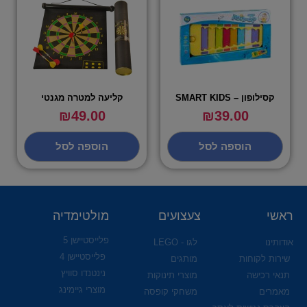
קסילופון – SMART KIDS
קליעה למטרה מגנטי
₪
49.00
₪
39.00
הוספה לסל
הוספה לסל
ראשי
צעצועים
מולטימדיה
פלייסטיישן 5
אודותינו
לגו - LEGO
פלייסטיישן 4
שירות לקוחות
מותגים
נינטנדו סוויץ
תנאי רכישה
מוצרי תינוקות
מוצרי גיימינג
מאמרים
משחקי קופסה