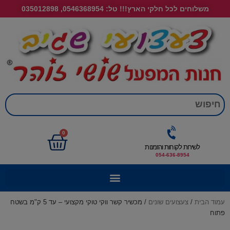
משלוחים לכל חלקי הארץ!!! טל: 0546368954, 035012898
חי
0
לשירות לקוחות והזמנות
054-636-8954
עמוד הבית
/
צעצועים שונים
/ מכשיר קשר ווקי טוקי מקצועי – עד 5 ק"מ בשטח
פתוח