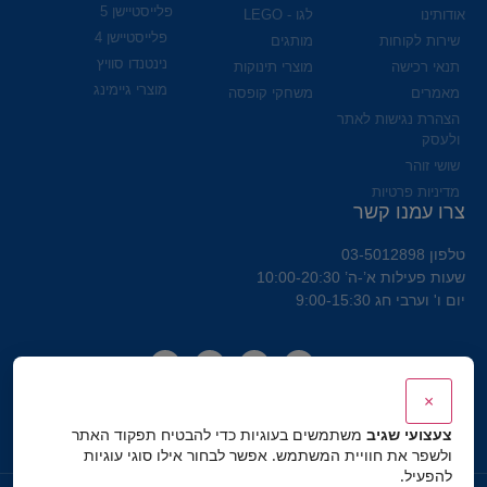
פלייסטיישן 5
אודותינו
לגו - LEGO
פלייסטיישן 4
שירות לקוחות
מותגים
נינטנדו סוויץ
תנאי רכישה
מוצרי תינוקות
מוצרי גיימינג
מאמרים
משחקי קופסה
הצהרת נגישות לאתר
ולעסק
שושי זוהר
מדיניות פרטיות
צרו עמנו קשר
טלפון 03-5012898
שעות פעילות א’-ה’ 10:00-20:30
יום ו' וערבי חג 9:00-15:30
×
צעצועי שגיב
משתמשים בעוגיות כדי להבטיח תפקוד האתר
ולשפר את חוויית המשתמש. אפשר לבחור אילו סוגי עוגיות
להפעיל.