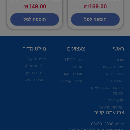
₪
149.00
₪
169.00
הוספה לסל
הוספה לסל
ראשי
צעצועים
מולטימדיה
פלייסטיישן 5
אודותינו
לגו - LEGO
פלייסטיישן 4
שירות לקוחות
מותגים
נינטנדו סוויץ
תנאי רכישה
מוצרי תינוקות
מוצרי גיימינג
מאמרים
משחקי קופסה
הצהרת נגישות לאתר
ולעסק
שושי זוהר
מדיניות פרטיות
צרו עמנו קשר
טלפון 03-5012898