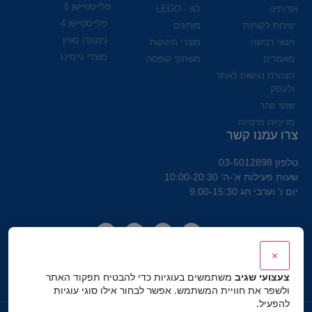
פלייסטיישן 5
אודותינו
לגו - LEGO
פלייסטיישן 4
שירות לקוחות
מותגים
נינטנדו סוויץ
תנאי רכישה
מוצרי תינוקות
מוצרי גיימינג
מאמרים
משחקי קופסה
הצהרת נגישות לאתר
ולעסק
שושי זוהר
מדיניות פרטיות
צרו עמנו קשר
טלפון 03-5012898
שעות פעילות א’-ה’ 10:00-20:30
יום ו' וערבי חג 9:00-15:30
×
צעצועי שגיב
משתמשים בעוגיות כדי להבטיח תפקוד האתר
ולשפר את חוויית המשתמש. אפשר לבחור אילו סוגי עוגיות
להפעיל.