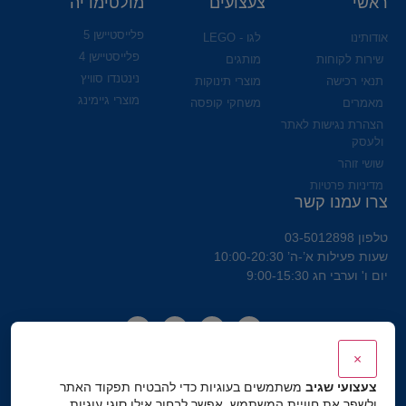
ראשי
צעצועים
מולטימדיה
פלייסטיישן 5
אודותינו
לגו - LEGO
פלייסטיישן 4
שירות לקוחות
מותגים
נינטנדו סוויץ
תנאי רכישה
מוצרי תינוקות
מוצרי גיימינג
מאמרים
משחקי קופסה
הצהרת נגישות לאתר
ולעסק
שושי זוהר
מדיניות פרטיות
צרו עמנו קשר
טלפון 03-5012898
שעות פעילות א’-ה’ 10:00-20:30
יום ו' וערבי חג 9:00-15:30
×
צעצועי שגיב
משתמשים בעוגיות כדי להבטיח תפקוד האתר
ולשפר את חוויית המשתמש. אפשר לבחור אילו סוגי עוגיות