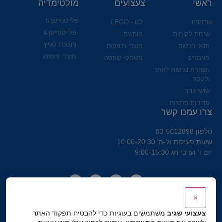
ראשי
צעצועים
מולטימדיה
פלייסטיישן 5
אודותינו
לגו - LEGO
פלייסטיישן 4
שירות לקוחות
מותגים
נינטנדו סוויץ
תנאי רכישה
מוצרי תינוקות
מוצרי גיימינג
מאמרים
משחקי קופסה
הצהרת נגישות לאתר
ולעסק
שושי זוהר
מדיניות פרטיות
צרו עמנו קשר
טלפון 03-5012898
שעות פעילות א’-ה’ 10:00-20:30
יום ו' וערבי חג 9:00-15:30
×
צעצועי שגיב
משתמשים בעוגיות כדי להבטיח תפקוד האתר