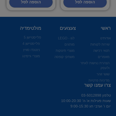
הוספה לסל
הוספה לסל
ראשי
צעצועים
מולטימדיה
פלייסטיישן 5
אודותינו
לגו - LEGO
פלייסטיישן 4
שירות לקוחות
מותגים
נינטנדו סוויץ
תנאי רכישה
מוצרי תינוקות
מוצרי גיימינג
מאמרים
משחקי קופסה
הצהרת נגישות לאתר
ולעסק
שושי זוהר
מדיניות פרטיות
צרו עמנו קשר
טלפון 03-5012898
שעות פעילות א’-ה’ 10:00-20:30
יום ו' וערבי חג 9:00-15:30