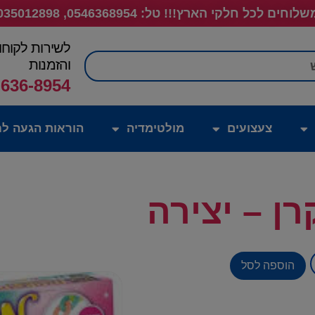
לוחים לכל חלקי הארץ!!! טל: 0546368954, 035012898
לשירות לקוחו
חיפוש
והזמנות
-636-8954
צעצועים
מולטימדיה
הוראות הגעה לח
ן – יצירה
הוספה לסל