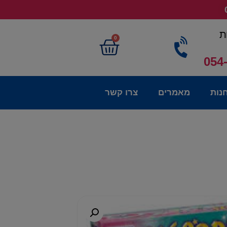
ת
0
054
נות
מאמרים
צרו קשר