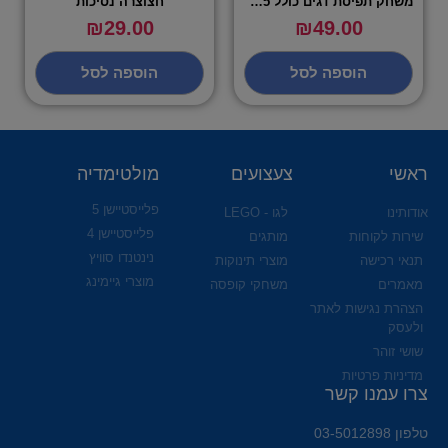
משחק תפיסת דגים כולל 45 דגים – אדר
חצוצרה נסיכות
₪
29.00
₪
49.00
הוספה לסל
הוספה לסל
ראשי
צעצועים
מולטימדיה
פלייסטיישן 5
אודותינו
לגו - LEGO
פלייסטיישן 4
שירות לקוחות
מותגים
נינטנדו סוויץ
תנאי רכישה
מוצרי תינוקות
מוצרי גיימינג
מאמרים
משחקי קופסה
הצהרת נגישות לאתר
ולעסק
שושי זוהר
מדיניות פרטיות
צרו עמנו קשר
טלפון 03-5012898