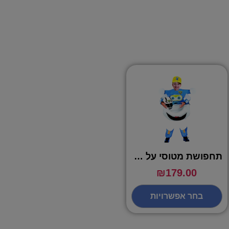
תחפושת מטוסי על כחול ג'רום – שושי זוהר
₪
179.00
בחר אפשרויות