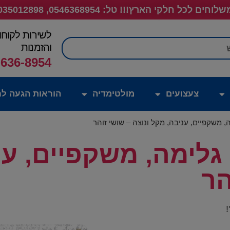
לוחים לכל חלקי הארץ!!! טל: 0546368954, 035012898
לשירות לקוחו
חיפוש
והזמנות
-636-8954
צעצועים
מולטימדיה
הוראות הגעה לח
, משקפיים, עניבה, מקל ונוצה – שושי זוהר
גלימה, משקפיים, ענ
הר
!