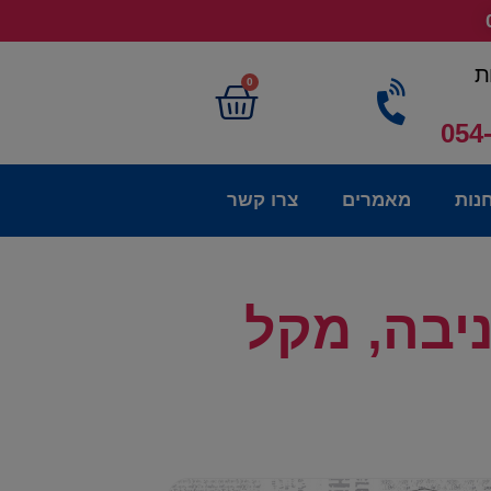
ת
0
054
נות
מאמרים
צרו קשר
יבה, מקל