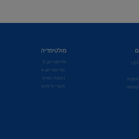
ם
מולטימדיה
פלייסטיישן 5
פלייסטיישן 4
נינטנדו סוויץ
ינוקות
מוצרי גיימינג
קופסה