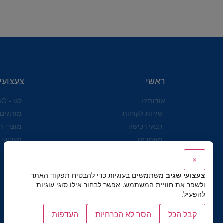
ראשי
צעצועי
אודותינו
לגו - LEGO
שירות לקוחות
מותגים
תנאי רכישה
מוצרי ת
מאמרים
משחקי 
הצהרת נגישות לאתר ולעסק
×
שושי זוהר
צעצועי שגיב
משתמשים בעוגיות כדי להבטיח תפקוד האתר
מדיניות פרטיות
ולשפר את חוויית המשתמש. אפשר לבחור אילו סוגי עוגיות
להפעיל.
קבל הכל
הסר לא הכרחיות
העדפות