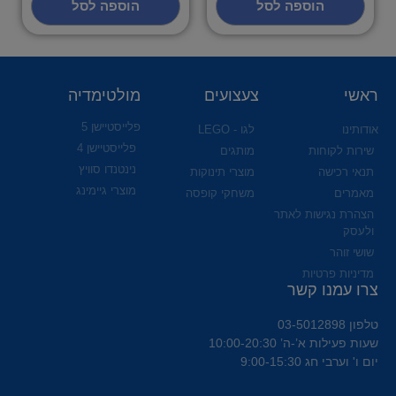
הוספה לסל
הוספה לסל
ראשי
צעצועים
מולטימדיה
פלייסטיישן 5
אודותינו
לגו - LEGO
פלייסטיישן 4
שירות לקוחות
מותגים
נינטנדו סוויץ
תנאי רכישה
מוצרי תינוקות
מוצרי גיימינג
מאמרים
משחקי קופסה
הצהרת נגישות לאתר
ולעסק
שושי זוהר
מדיניות פרטיות
צרו עמנו קשר
טלפון 03-5012898
שעות פעילות א’-ה’ 10:00-20:30
יום ו' וערבי חג 9:00-15:30