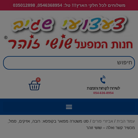
משלוחים לכל חלקי הארץ!!! טל: 0546368954, 035012898
חי
0
לשירות לקוחות והזמנות
054-636-8954
עמוד הבית
/
אביזרי פורים
/ סט משטרה מפואר בקופסא: רובה, אזיקים, סמל,
מכשיר קשר ואלה – שושי זוהר