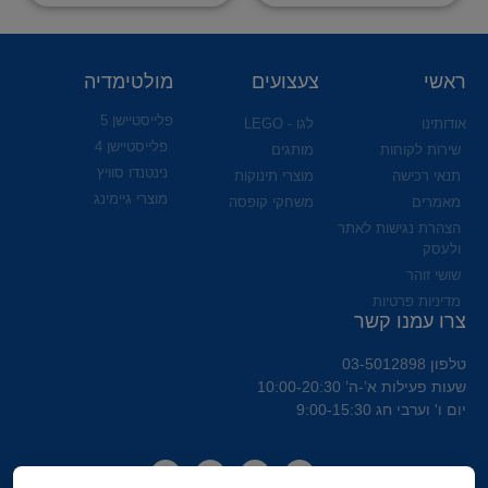
ראשי
צעצועים
מולטימדיה
פלייסטיישן 5
אודותינו
לגו - LEGO
פלייסטיישן 4
שירות לקוחות
מותגים
נינטנדו סוויץ
תנאי רכישה
מוצרי תינוקות
מוצרי גיימינג
מאמרים
משחקי קופסה
הצהרת נגישות לאתר
ולעסק
שושי זוהר
מדיניות פרטיות
צרו עמנו קשר
טלפון 03-5012898
שעות פעילות א’-ה’ 10:00-20:30
יום ו' וערבי חג 9:00-15:30