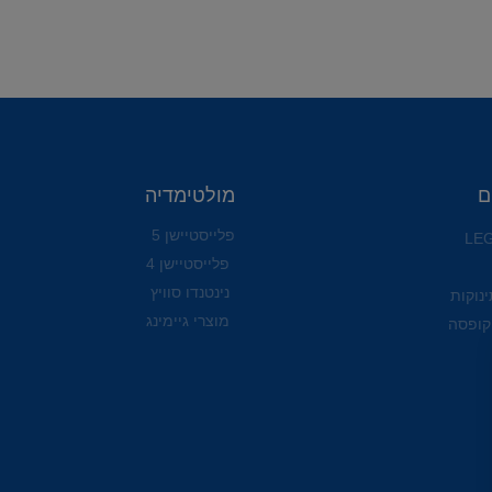
ם
מולטימדיה
פלייסטיישן 5
פלייסטיישן 4
נינטנדו סוויץ
ינוקות
מוצרי גיימינג
קופסה