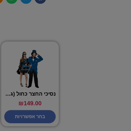
נסיכי החצר כחול (גברים) – שושי זוהר
₪
149.00
בחר אפשרויות