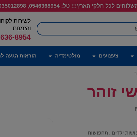
לוחים לכל חלקי הארץ!!! טל: 0546368954, 035012898
לשירות לקוחו
חיפוש
והזמנות
-636-8954
צעצועים
מולטימדיה
הוראות הגעה לח
ר
י זוהר
!
ושות ילדים , תחפושות