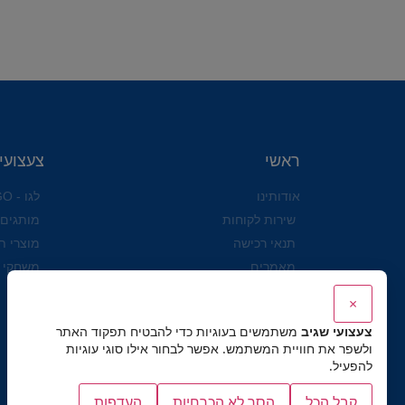
ראשי
צעצועי
אודותינו
לגו - LEGO
שירות לקוחות
מותגים
תנאי רכישה
מוצרי ת
מאמרים
משחקי 
הצהרת נגישות לאתר ולעסק
×
שושי זוהר
צעצועי שגיב
משתמשים בעוגיות כדי להבטיח תפקוד האתר
מדיניות פרטיות
ולשפר את חוויית המשתמש. אפשר לבחור אילו סוגי עוגיות
להפעיל.
קבל הכל
הסר לא הכרחיות
העדפות