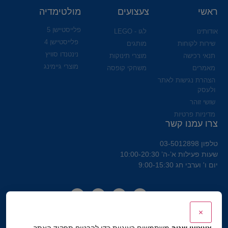
ראשי
צעצועים
מולטימדיה
פלייסטיישן 5
אודותינו
לגו - LEGO
פלייסטיישן 4
שירות לקוחות
מותגים
נינטנדו סוויץ
תנאי רכישה
מוצרי תינוקות
מוצרי גיימינג
מאמרים
משחקי קופסה
הצהרת נגישות לאתר
ולעסק
שושי זוהר
מדיניות פרטיות
צרו עמנו קשר
טלפון 03-5012898
שעות פעילות א’-ה’ 10:00-20:30
יום ו' וערבי חג 9:00-15:30
×
צעצועי שגיב
משתמשים בעוגיות כדי להבטיח תפקוד האתר