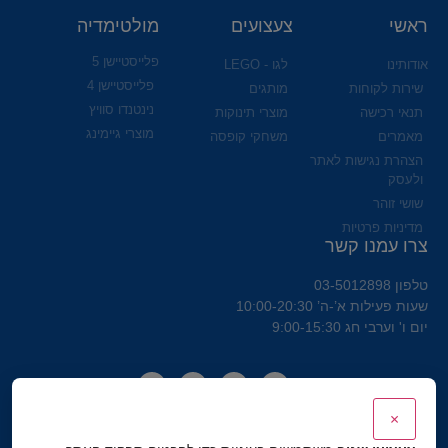
ראשי
צעצועים
מולטימדיה
פלייסטיישן 5
אודותינו
לגו - LEGO
פלייסטיישן 4
שירות לקוחות
מותגים
נינטנדו סוויץ
תנאי רכישה
מוצרי תינוקות
מוצרי גיימינג
מאמרים
משחקי קופסה
הצהרת נגישות לאתר
ולעסק
שושי זוהר
מדיניות פרטיות
צרו עמנו קשר
טלפון 03-5012898
שעות פעילות א’-ה’ 10:00-20:30
יום ו' וערבי חג 9:00-15:30
×