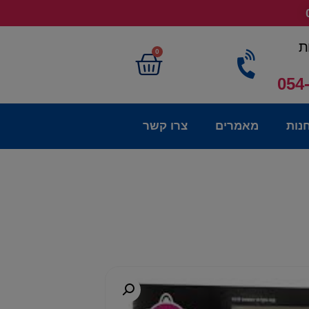
ת
0
054
נות
מאמרים
צרו קשר