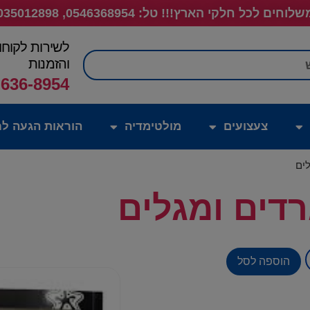
לוחים לכל חלקי הארץ!!! טל: 0546368954, 035012898
לשירות לקוחו
חיפוש
והזמנות
-636-8954
צעצועים
מולטימדיה
הוראות הגעה לח
ים
דים ומגלים
הוספה לסל