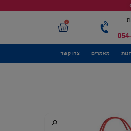
ת
0
054
נות
מאמרים
צרו קשר