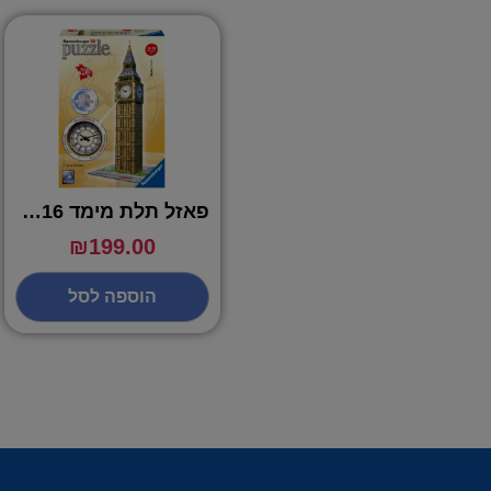
פאזל תלת מימד 216 חלקים – ביג בן ביג מניה
₪
199.00
הוספה לסל