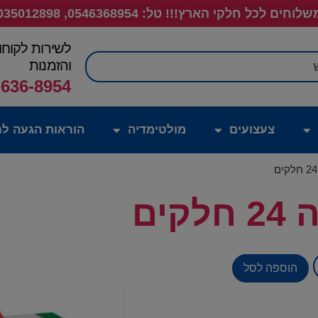
לוחים לכל חלקי הארץ!!! טל: 0546368954, 035012898
לשירות לקוחו
חיפוש
והזמנות
-636-8954
צעצועים
מולטימדיה
הוראות הגעה לח
ים
הוספה לסל