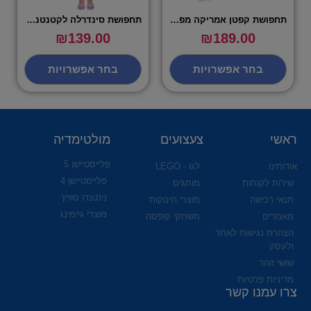
תחפושת קפטן אמריקה מפואר – שושי זוהר
תחפושת סינדרלה לקטנטנים – שושי זוהר
₪
139.00
₪
189.00
בחר אפשרויות
בחר אפשרויות
ראשי
צעצועים
מולטימדיה
פלייסטיישן 5
אודותינו
לגו - LEGO
פלייסטיישן 4
שירות לקוחות
מותגים
נינטנדו סוויץ
תנאי רכישה
מוצרי תינוקות
מוצרי גיימינג
מאמרים
משחקי קופסה
הצהרת נגישות לאתר
ולעסק
שושי זוהר
מדיניות פרטיות
צרו עמנו קשר