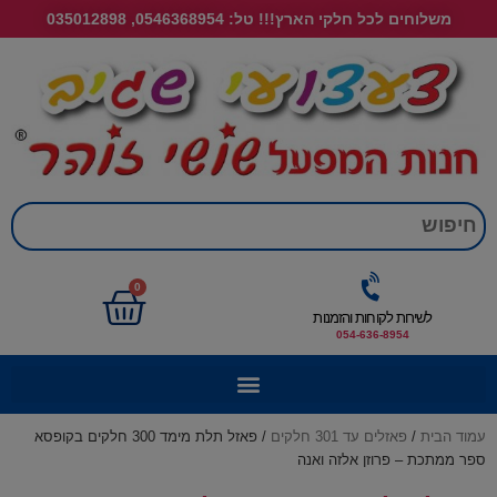
משלוחים לכל חלקי הארץ!!! טל: 0546368954, 035012898
חי
0
לשירות לקוחות והזמנות
054-636-8954
עמוד הבית
/
פאזלים עד 301 חלקים
/ פאזל תלת מימד 300 חלקים בקופסא
ספר ממתכת – פרוזן אלזה ואנה