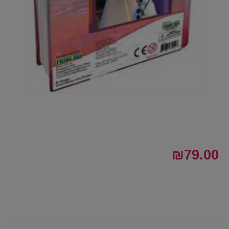
₪
79.00