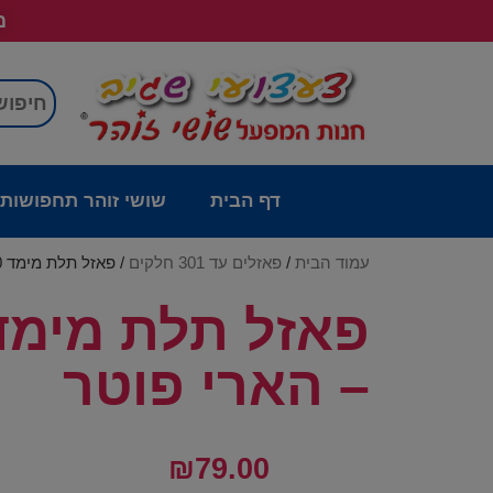
מש
דף הבית
שושי זוהר תחפושות
עמוד הבית
/
פאזלים עד 301 חלקים
/ פאזל תלת מימד 300 חלקים בקופסא ספר ממתכת – הארי פוטר
– הארי פוטר
₪
79.00