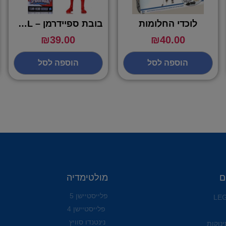
לוכדי החלומות
בובת ספיידרמן – MARVEL
₪
39.00
₪
40.00
הוספה לסל
הוספה לסל
ם
מולטימדיה
פלייסטיישן 5
פלייסטיישן 4
נינטנדו סוויץ
ינוקות