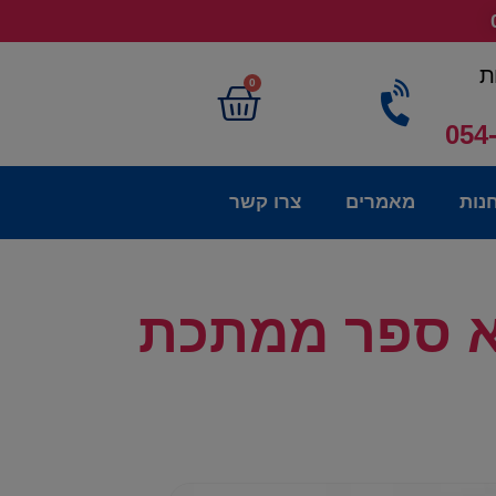
ת
0
054
נות
מאמרים
צרו קשר
ים בקופסא ספר ממתכת