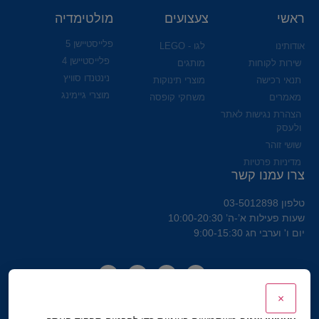
ראשי
צעצועים
מולטימדיה
פלייסטיישן 5
אודותינו
לגו - LEGO
פלייסטיישן 4
שירות לקוחות
מותגים
נינטנדו סוויץ
תנאי רכישה
מוצרי תינוקות
מוצרי גיימינג
מאמרים
משחקי קופסה
הצהרת נגישות לאתר
ולעסק
שושי זוהר
מדיניות פרטיות
צרו עמנו קשר
טלפון 03-5012898
שעות פעילות א’-ה’ 10:00-20:30
יום ו' וערבי חג 9:00-15:30
×