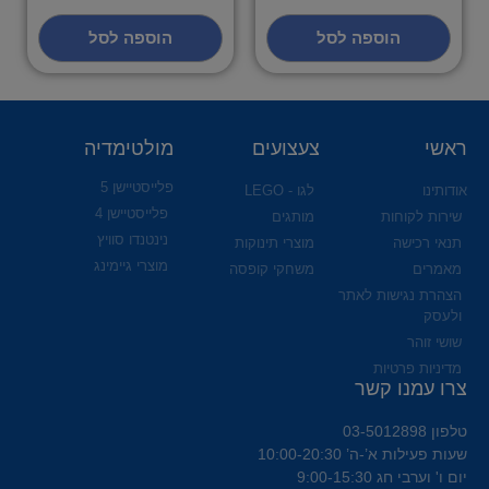
הוספה לסל
הוספה לסל
ראשי
צעצועים
מולטימדיה
פלייסטיישן 5
אודותינו
לגו - LEGO
פלייסטיישן 4
שירות לקוחות
מותגים
נינטנדו סוויץ
תנאי רכישה
מוצרי תינוקות
מוצרי גיימינג
מאמרים
משחקי קופסה
הצהרת נגישות לאתר
ולעסק
שושי זוהר
מדיניות פרטיות
צרו עמנו קשר
טלפון 03-5012898
שעות פעילות א’-ה’ 10:00-20:30
יום ו' וערבי חג 9:00-15:30