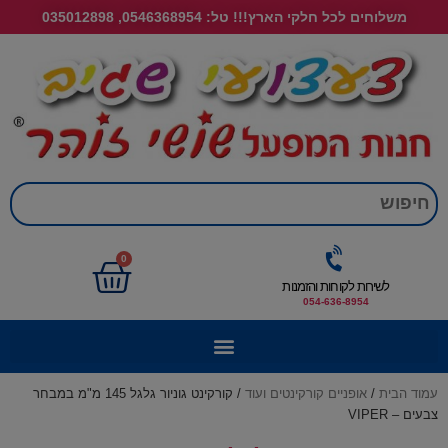
משלוחים לכל חלקי הארץ!!! טל: 0546368954, 035012898
חי
0
לשירות לקוחות והזמנות
054-636-8954
עמוד הבית
/
אופניים קורקינטים ועוד
/ קורקינט גוניור גלגל 145 מ"מ במבחר
צבעים – VIPER