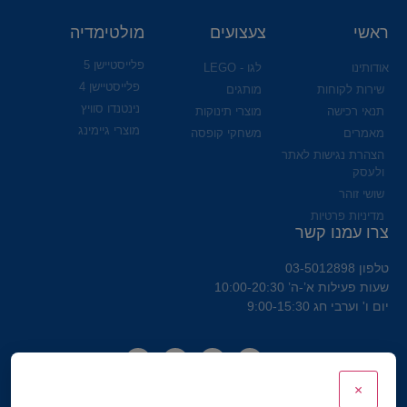
ראשי
צעצועים
מולטימדיה
פלייסטיישן 5
אודותינו
לגו - LEGO
פלייסטיישן 4
שירות לקוחות
מותגים
נינטנדו סוויץ
תנאי רכישה
מוצרי תינוקות
מוצרי גיימינג
מאמרים
משחקי קופסה
הצהרת נגישות לאתר
ולעסק
שושי זוהר
מדיניות פרטיות
צרו עמנו קשר
טלפון 03-5012898
שעות פעילות א’-ה’ 10:00-20:30
יום ו' וערבי חג 9:00-15:30
×